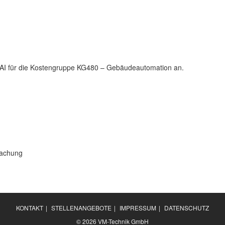
OAI für die Kostengruppe KG480 – Gebäudeautomation an.
wachung
KONTAKT
|
STELLENANGEBOTE
|
IMPRESSUM
|
DATENSCHUTZ
© 2026 VM-Technik GmbH